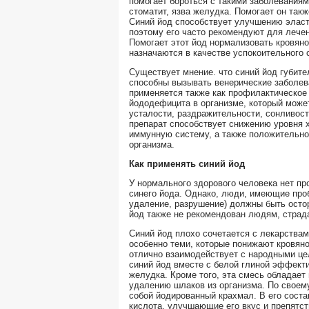
помогает бороться с такими заболеваниям
стоматит, язва желудка. Помогает он такж
Синий йод способствует улучшению эласт
поэтому его часто рекомендуют для лече
Помогает этот йод нормализовать кровяно
назначаются в качестве успокоительного 
Существует мнение. что синий йод губите
способны вызывать венерические заболев
применяется также как профилактическое 
йододефицита в организме, который може
усталости, раздражительности, сонливост
препарат способствует снижению уровня х
иммунную систему, а также положительно
организма.
Как применять синий йод
У нормального здорового человека нет пр
синего йода. Однако, люди, имеющие про
удаление, разрушение) должны быть осто
йод также не рекомендован людям, стра
Синий йод плохо сочетается с лекарства
особенно теми, которые понижают кровяно
отлично взаимодействует с народными ц
синий йод вместе с белой глиной эффект
желудка. Кроме того, эта смесь обладае
удалению шлаков из организма. По своем
собой йодированный крахмал. В его соста
кислота, улучшающие его вкус и препятс