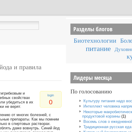
Разделы блогов
Биотехнологии
Боле
питание
Духовно
к
йода и правила
Лидеры месяца
По голосованию
тигрибковым и
login
ебных свойствах
0
Культуру питания надо во
ели убедиться в их
Интеллект человека напря
ки не верят.
Некоторые макробиотическ
лению от многих болезней, с
продуктовой корзины
(1)
льные препараты. Как мы помним
Восемь слов о ежедневно
лько в спиртовых растворах.
Традиционная русская еда
реблять даже вовнутрь. Синий йод