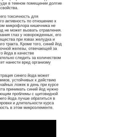
суде в темном помещении долгие
 свойства.
его токсичность для
его активность по отношению к
том микрофлора кишечника не
од не может вызвать отравления.
ания глаз у новорожденных, его
ещества при язвах желудка и
о тракта. Кроме того, синий йод
дочной железы, отвечающей за
го йода в качестве
ательно следить за количеством
ет нанести вред организму
нтрация синего йода может
ммов, устойчивых к действию
чайных ложек в день при курсе
кта принимать синий йод нужно
меющим проблемы с щитовидной
его йода лучше обратиться в
ировки и длительности курса
ность в этом микроэлементе.