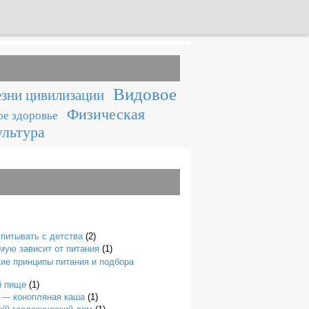
Видовое
зни цивилизации
Физическая
е здоровье
ультура
спитывать с детства
(2)
мую зависит от питания
(1)
ие принципы питания и подбора
й пище
(1)
 — конопляная каша
(1)