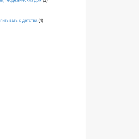
й) геодезический дом
(1)
спитывать с детства
(4)