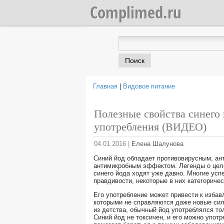
Complimed.ru
Главная
|
Видовое питание
Вы здесь
Полезные свойства синего 
употребления (ВИДЕО)
04.01.2016
|
Елена Шалунова
Синий йод обладает противовирусным, ан
антимикробным эффектом. Легенды о цел
синего йода ходят уже давно. Многие усп
правдивости, некоторые в них категоричес
Его употребление может привести к избав
которыми не справляются даже новые си
из детства, обычный йод употреблялся то
Синий йод не токсичен, и его можно упот