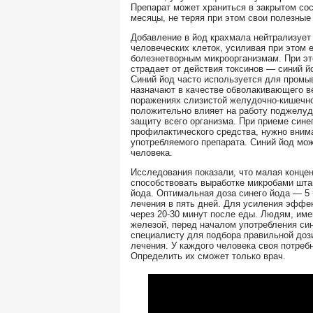
Препарат может храниться в закрытом со
месяцы, не теряя при этом свои полезные
Добавление в йод крахмала нейтрализует 
человеческих клеток, усиливая при этом 
болезнетворным микроорганизмам. При э
страдает от действия токсинов — синий й
Синий йод часто используется для промыв
назначают в качестве обволакивающего в
поражениях слизистой желудочно-кишечног
положительно влияет на работу поджелу
защиту всего организма. При приеме сине
профилактического средства, нужно вним
употребляемого препарата. Cиний йод мож
человека.
Исследования показали, что малая конце
способствовать выработке микробами шта
йода. Оптимальная доза синего йода — 5 
лечения в пять дней. Для усиления эффе
через 20-30 минут после еды. Людям, и
железой, перед началом употребления син
специалисту для подбора правильной доз
лечения. У каждого человека своя потреб
Определить их сможет только врач.