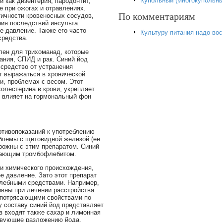
Купольный (многокупольны
и как дизентерия, пародонтит,
е при ожогах и отравлениях.
По комментариям
ичности кровеносных сосудов,
ния последствий инсульта.
е давление. Также его часто
Культуру питания надо во
средства.
лен для трихоманад, которые
ания, СПИД и рак. Синий йод
средство от устранения
т выражаться в хронической
и, проблемах с весом. Этот
олестерина в крови, укрепляет
 влияет на гормональный фон
отивопоказаний к употреблению
блемы с щитовидной железой (ее
рожны с этим препаратом. Синий
дающим тромбофлебитом.
ми химического происхождения,
е давление. Зато этот препарат
елебными средствами. Например,
ивны при лечении расстройства
т потрясающими свойствами по
у составу синий йод представляет
в входят также сахар и лимонная
твующие разложению йода.