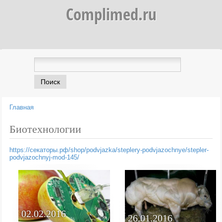
Complimed.ru
Главная
Вы здесь
Биотехнологии
https://секаторы.рф/shop/podvjazka/steplery-podvjazochnye/stepler-
podvjazochnyj-mod-145/
02.02.2016
26.01.2016