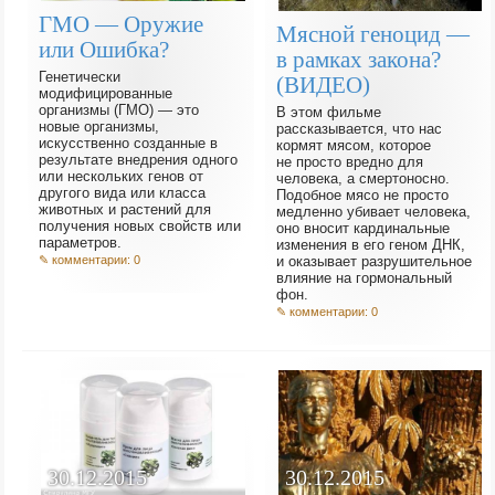
ГМО — Оружие
Мясной геноцид —
или Ошибка?
в рамках закона?
Генетически
(ВИДЕО)
модифицированные
организмы (ГМО) — это
В этом фильме
новые организмы,
рассказывается, что нас
искусственно созданные в
кормят мясом, которое
результате внедрения одного
не просто вредно для
или нескольких генов от
человека, а смертоносно.
другого вида или класса
Подобное мясо не просто
животных и растений для
медленно убивает человека,
получения новых свойств или
оно вносит кардинальные
параметров.
изменения в его геном ДНК,
и оказывает разрушительное
✎ комментарии: 0
влияние на гормональный
фон.
✎ комментарии: 0
30.12.2015
30.12.2015