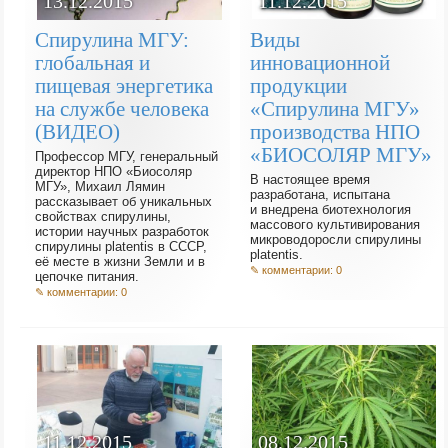
11.12.2015
13.12.2015
Виды
Спирулина МГУ:
инновационной
глобальная и
продукции
пищевая энергетика
«Спирулина МГУ»
на службе человека
производства НПО
(ВИДЕО)
«БИОСОЛЯР МГУ»
Профессор МГУ, генеральный
директор НПО «Биосоляр
В настоящее время
МГУ», Михаил Лямин
разработана, испытана
рассказывает об уникальных
и внедрена биотехнология
свойствах спирулины,
массового культивирования
истории научных разработок
микроводоросли спирулины
cпирулины platentis в СССР,
platentis.
её месте в жизни Земли и в
✎ комментарии: 0
цепочке питания.
✎ комментарии: 0
08.12.2015
11.12.2015