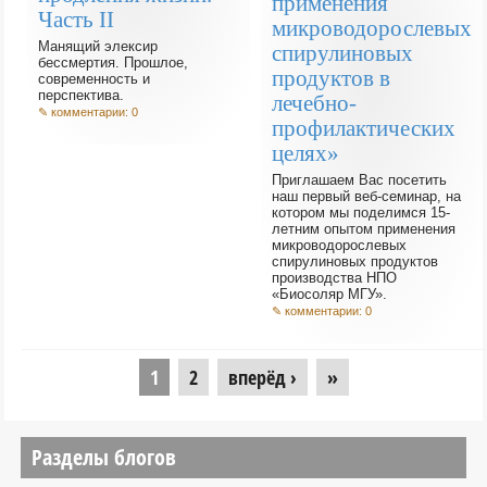
применения
Часть II
микроводорослевых
Манящий элексир
спирулиновых
бессмертия. Прошлое,
продуктов в
современность и
перспектива.
лечебно-
✎ комментарии: 0
профилактических
целях»
Приглашаем Вас посетить
наш первый веб-семинар, на
котором мы поделимся 15-
летним опытом применения
микроводорослевых
спирулиновых продуктов
производства НПО
«Биосоляр МГУ».
✎ комментарии: 0
Страницы
1
2
вперёд ›
»
Разделы блогов