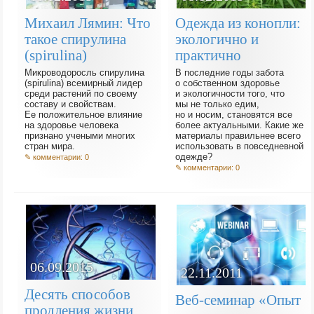
Одежда из конопли:
Михаил Лямин: Что
экологично и
такое спирулина
практично
(spirulina)
В последние годы забота
Микроводоросль спирулина
о собственном здоровье
(spirulina) всемирный лидер
и экологичности того, что
среди растений по своему
мы не только едим,
составу и свойствам.
но и носим, становятся все
Ее положительное влияние
более актуальными. Какие же
на здоровье человека
материалы правильнее всего
признано учеными многих
использовать в повседневной
стран мира.
одежде?
✎ комментарии: 0
✎ комментарии: 0
06.09.2015
22.11.2011
Десять способов
Веб-семинар «Опыт
продления жизни.