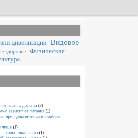
Видовое
зни цивилизации
Физическая
е здоровье
ультура
спитывать с детства
(2)
мую зависит от питания
(1)
ие принципы питания и подбора
й пище
(1)
 — конопляная каша
(1)