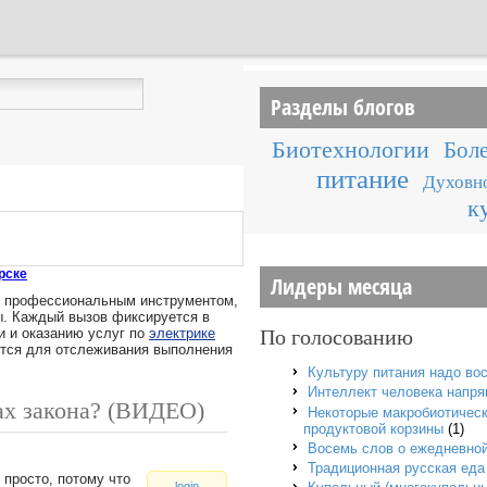
Разделы блогов
Биотехнологии
Боле
питание
Духовно
к
рске
Лидеры месяца
т профессиональным инструментом,
. Каждый вызов фиксируется в
 и оказанию услуг по
электрике
По голосованию
ется для отслеживания выполнения
Культуру питания надо во
Интеллект человека напря
ах закона? (ВИДЕО)
Некоторые макробиотическ
продуктовой корзины
(1)
Восемь слов о ежедневно
Традиционная русская еда
просто, потому что
login