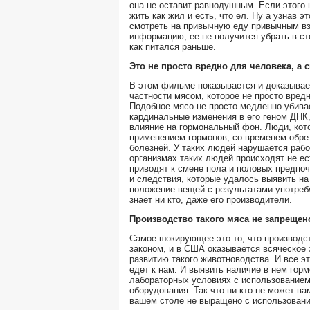
она не оставит равнодушным. Если этого 
жить как жил и есть, что ел. Ну а узнав э
смотреть на привычную еду привычным вз
информацию, ее не получится убрать в ст
как питался раньше.
Это не просто вредно для человека, а 
В этом фильме показывается и доказывает
частности мясом, которое не просто вред
Подобное мясо не просто медленно убивае
кардинальные изменения в его геном ДНК
влияние на гормональный фон. Люди, кот
применением гормонов, со временем обр
болезней. У таких людей нарушается рабо
организмах таких людей происходят не ес
приводят к смене пола и половых предпоч
и следствия, которые удалось выявить на
положение вещей с результатами употребл
знает ни кто, даже его производители.
Производство такого мяса не запрещен
Самое шокирующее это то, что производс
законом, и в США оказывается всяческое 
развитию такого животноводства. И все эт
едет к нам. И выявить наличие в нем горм
лабораторных условиях с использованием
оборудования. Так что ни кто не может ва
вашем столе не выращено с использовани