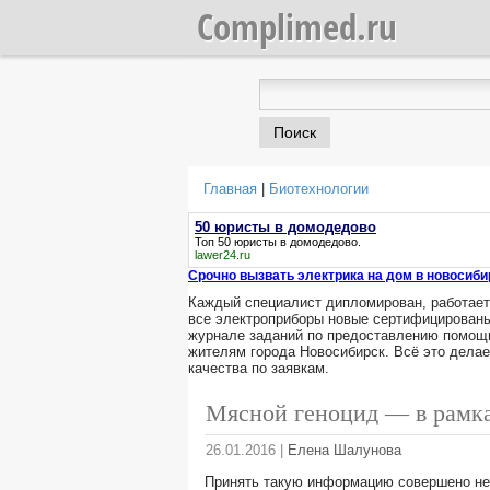
Complimed.ru
Главная
|
Биотехнологии
Вы здесь
50 юристы в домодедово
Топ
50 юристы в домодедово
.
lawer24.ru
Срочно вызвать электрика на дом в новосиби
Каждый специалист дипломирован, работае
все электроприборы новые сертифицированы
журнале заданий по предоставлению помощи
жителям города Новосибирск. Всё это дела
качества по заявкам.
Мясной геноцид — в рамк
26.01.2016
|
Елена Шалунова
Принять такую информацию совершено не 