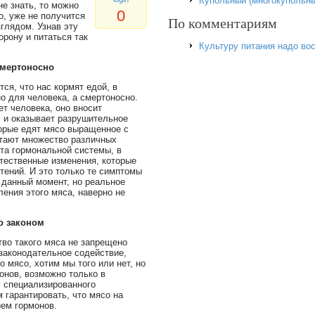
Купольный (многокупольны
не знать, то можно
0
то, уже не получится
По комментариям
глядом. Узнав эту
орону и питаться так
Культуру питания надо во
смертоносно
ся, что нас кормят едой, в
но для человека, а смертоносно.
т человека, оно вносит
, и оказывает разрушительное
орые едят мясо выращенное с
етают множество различных
та гормональной системы, в
тественные изменения, которые
тений. И это только те симптомы
 данный момент, но реальное
ения этого мяса, наверно не
о законом
тво такого мяса не запрещено
законодательное содействие,
о мясо, хотим мы того или нет, но
онов, возможно только в
 специализированного
м гарантировать, что мясо на
ем гормонов.