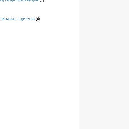
й) геодезический дом
(1)
спитывать с детства
(4)